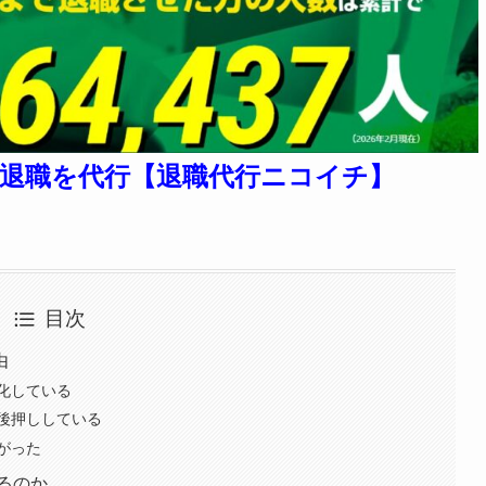
退職を代行【退職代行ニコイチ】
目次
由
化している
後押ししている
がった
来るのか