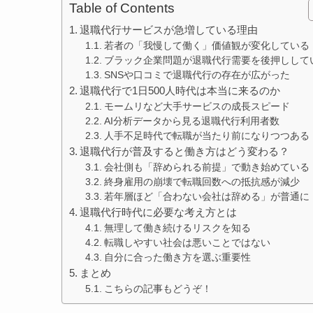
Table of Contents
退職代行サービスが急増している理由
若者の「我慢して働く」価値観が変化している
ブラック企業問題が退職代行需要を後押しして
SNSや口コミで退職代行の存在が広がった
退職代行で1日500人時代は本当に来るのか
モームリなど大手サービスの成長スピード
AI分析データから見る退職代行利用者数
人手不足時代で転職が当たり前になりつつある
退職代行が普及すると働き方はどう変わる？
会社側も「辞められる前提」で動き始めている
終身雇用の崩壊で転職回数への抵抗感が減少
若年層ほど「合わない会社は辞める」が普通に
退職代行時代に必要な考え方とは
無理して働き続けるリスクを知る
転職しやすい社会は悪いことではない
自分に合った働き方を選ぶ重要性
まとめ
こちらの記事もどうぞ！