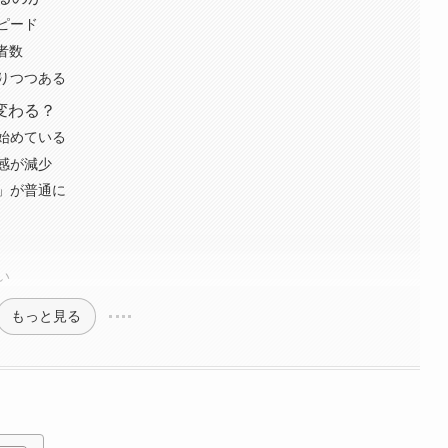
ピード
者数
りつつある
変わる？
始めている
感が減少
」が普通に
い
もっと見る