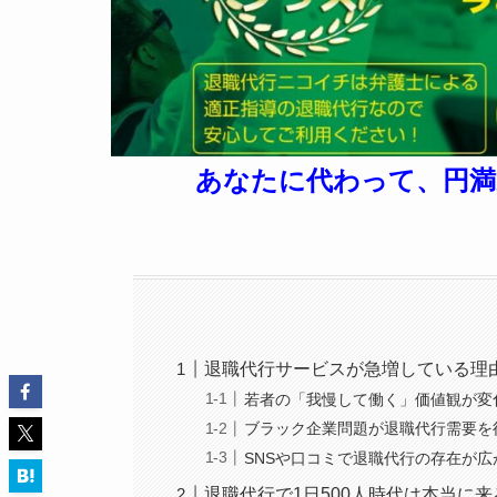
あなたに代わって、円満
退職代行サービスが急増している理
若者の「我慢して働く」価値観が変
ブラック企業問題が退職代行需要を
SNSや口コミで退職代行の存在が広
退職代行で1日500人時代は本当に